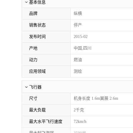
基本信息
品牌
纵横
销售状态
停产
发布时间
2015-02
产地
中国,四川
动力
燃油
应用领域
测绘
飞行器
尺寸
机身长度 1.6m
翼展 2.6m
最大负载
2千克
最大水平飞行速度
72km/h