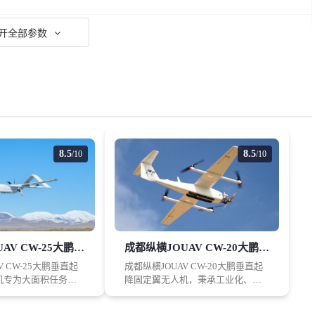
开全部参数
8.5
8.5
/10
/10
成都纵横JOUAV CW-25大鹏垂直起降固定翼无人机
成都纵横JOUAV CW-20大鹏垂直起降固定翼无人机
有误，请联系我们更正
纠错
V CW-25大鹏垂直起
成都纵横JOUAV CW-20大鹏垂直起
机专为大面积任务范
降固定翼无人机，秉承工业化、高
垂直起降固定翼无人
稳定性、全自动化的设计理念，成
喷系统，具有航时
都纵横于2015年设计了中小型油电