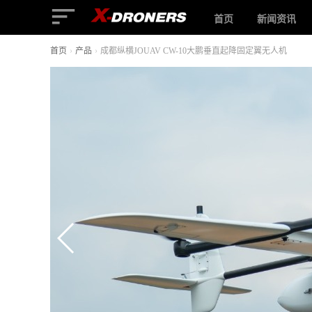
首页
新闻资讯
首页
›
产品
›
成都纵横JOUAV CW-10大鹏垂直起降固定翼无人机