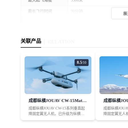
最大起飞海拔
3500米
最长飞行时间
90分钟
展
最大抗风等级
6级
图传
关联产品
RELATION
最大图传距离(无遮
1千米
挡无干扰)
8.5
/10
售后服务
设备险
有
第三者责任险
有
成都纵横JOUAV CW-15Matrix 大鹏测绘飞行平台
*以上参数仅供参考，请以当地实际销售产品为准；如您发现资料
成都纵横JOUAV CW-15系列垂直起
成都纵横JOUA
降固定翼无人机，已升级为纵横大
降固定翼无人
鹏CW-15Matrix（矩阵）系统。这一
围设计的油动
矩阵系统包括CW-15F垂直起降固定
机，可配备电