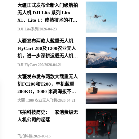
大疆正式发布全新入门级航拍
无人机 DJI Lito 系列 Lito
X1、Lito 1：成熟技术的打包
重组，更低价格的选择
DJI Lito系列/2026-04-23
大疆发布两款大载重无人机
FlyCart 200及T200农业无人
机，进一步深耕运载无人机市
场
DJI FlyCart 200/2026-04-21
大疆发布发布两款大载重无人
机FC200和T200，单机载重
200KG，3000 米高海拔不减
载，支持四机联吊最多600KG
大疆 T200 农业无人飞机/2026-04-21
飞拍科技简史：一家消费级无
人机公司的起落
飞拍科技/2026-03-15