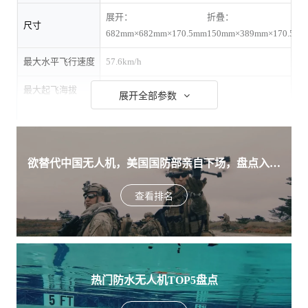
展开：
折叠：
尺寸
682mm×682mm×170.5mm
150mm×389mm×170.5m
最大水平飞行速度
57.6km/h
最大起飞海拔
6000米
展开全部参数
最长飞行时间
35分钟
工作环境温度
-20℃到40℃
欲替代中国无人机，美国国防部亲自下场，盘点入围
美军SRR项目的五款无人机
售后服务
查看排名
设备险
无
第三者责任险
无
*以上参数仅供参考，请以当地实际销售产品为准；如您发现资料
热门防水无人机TOP5盘点
有误，请联系我们更正
纠错