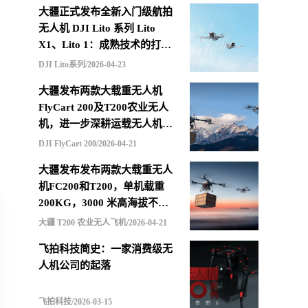
大疆正式发布全新入门级航拍
无人机 DJI Lito 系列 Lito
X1、Lito 1：成熟技术的打包
重组，更低价格的选择
DJI Lito系列/2026-04-23
大疆发布两款大载重无人机
FlyCart 200及T200农业无人
机，进一步深耕运载无人机市
场
DJI FlyCart 200/2026-04-21
大疆发布发布两款大载重无人
机FC200和T200，单机载重
200KG，3000 米高海拔不减
载，支持四机联吊最多600KG
大疆 T200 农业无人飞机/2026-04-21
飞拍科技简史：一家消费级无
人机公司的起落
飞拍科技/2026-03-15