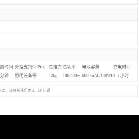
航时间
外挂支持GoPro,
总推力
总功率
电池容量
充电时间
5分钟
照明设备等
12kg
180/480w
6000mAh/140Wh
1.5 小时
有误，请联系我们更正
纠错