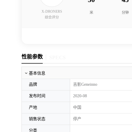
X-DRONERS
米
分钟
综合评分
性能参数
SPECS
基本信息
品牌
吉影Geneinno
发布时间
2020-08
产地
中国
销售状态
停产
分类