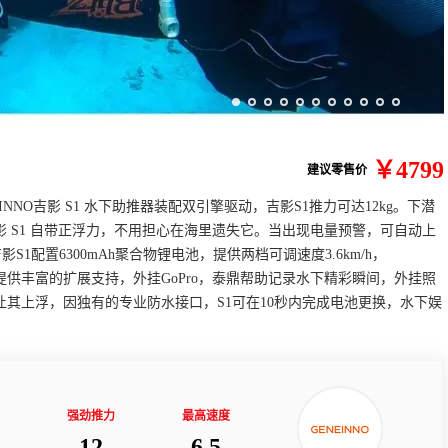
￥4799
建议零售价
NO吉影 S1 水下助推器装配双引擎驱动，吉影S1推力可达12kg。下潜
吉影 S1 自带正浮力，不用担心在海里遗失它。当出现电量预警，可自动上
配置6300mAh聚合物锂电池，提供两档可调速度3.6km/h，
吉影S1 提供丰富的扩展支持，外挂GoPro，泰鼎帮助记录水下精彩瞬间，外挂照
让其上浮，因独有的专业防水接口，S1可在10秒内完成电池更换，水下娱
强劲推力
最高速度
12
6.5