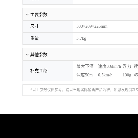
主要参数
尺寸
500×209×226mm
重量
3.7kg
其他参数
最大下潜
速度3.6km/h
浮力
续
补充介绍
深度50m
6.5km/h
100g
4
*以上参数仅供参考，请以当地实际销售产品为准；如您发现资料