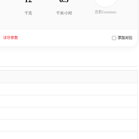
吉影Geneinno
千克
千米/小时
详尽参数
添加对比