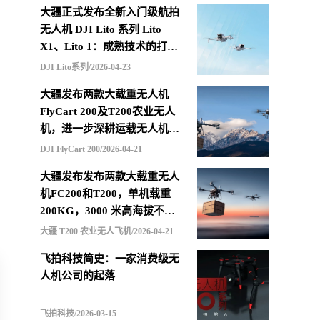
大疆正式发布全新入门级航拍
无人机 DJI Lito 系列 Lito
X1、Lito 1：成熟技术的打包
重组，更低价格的选择
DJI Lito系列/2026-04-23
大疆发布两款大载重无人机
FlyCart 200及T200农业无人
机，进一步深耕运载无人机市
场
DJI FlyCart 200/2026-04-21
大疆发布发布两款大载重无人
机FC200和T200，单机载重
200KG，3000 米高海拔不减
载，支持四机联吊最多600KG
大疆 T200 农业无人飞机/2026-04-21
飞拍科技简史：一家消费级无
人机公司的起落
飞拍科技/2026-03-15