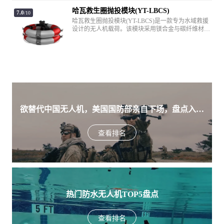
哈瓦救生圈抛投模块(YT-LBCS)
7.0
/10
哈瓦救生圈抛投模块(YT-LBCS)是一款专为水域救援
设计的无人机载荷。该模块采用镁合金与碳纤维材
质，具备轻量化与高强度的特点，可同时携带并抛投
2个标准尺寸救生圈。支持串口或S.BUS通讯协议，兼
容4S至6S宽电压供电，通过遥控单舵机控制，能够
在-10℃至50℃的严酷环境下稳定工作，是行业级无人
机执行远距离快速水上搜救任务的核心配套设备。
欲替代中国无人机，美国国防部亲自下场，盘点入围
美军SRR项目的五款无人机
查看排名
热门防水无人机TOP5盘点
查看排名