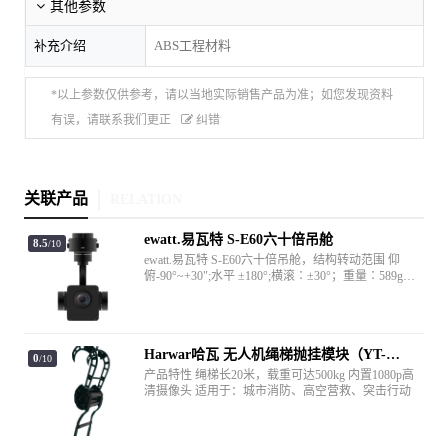
其他参数
补充介绍
ABS工程材料
*以上参数仅供参考，请以当地实际销售产品为准；如您发现资料
有误，请联系我们更正
纠错
关联产品
RELATION
ewatt.易瓦特 S-E60六十倍吊舱
8.5
/10
ewatt.易瓦特 S-E60六十倍吊舱，结构转动范围 仰
俯-90°~+30";水平 ±180°;横滚∶±30°；重量∶589g；
视频分辨率4K 829万；像素/分辨率 2035万；光圈极
数 F18~F3.6；传感器CMOS 1/2.3英寸；最大变焦倍
数60码
Harwar哈瓦 无人机绳梯抛挂模块（YT-
0
/10
RLCS）
产品特性 绳梯长20米，载重可达500kg 内置1080p高
清摄像头 适用于：城市消防、高空营救、突击行动