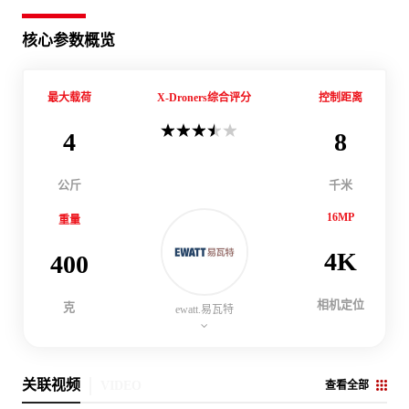
核心参数概览
最大载荷
X-Droners综合评分
控制距离
4
8
公斤
千米
16MP
重量
4K
400
相机定位
克
ewatt.易瓦特
关联视频
VIDEO
查看全部