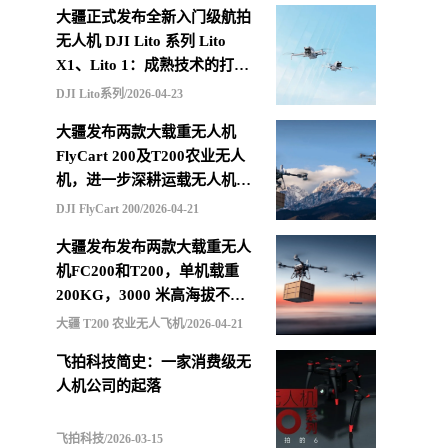
大疆正式发布全新入门级航拍
无人机 DJI Lito 系列 Lito
X1、Lito 1：成熟技术的打包
重组，更低价格的选择
DJI Lito系列/2026-04-23
大疆发布两款大载重无人机
FlyCart 200及T200农业无人
机，进一步深耕运载无人机市
场
DJI FlyCart 200/2026-04-21
大疆发布发布两款大载重无人
机FC200和T200，单机载重
200KG，3000 米高海拔不减
载，支持四机联吊最多600KG
大疆 T200 农业无人飞机/2026-04-21
飞拍科技简史：一家消费级无
人机公司的起落
飞拍科技/2026-03-15