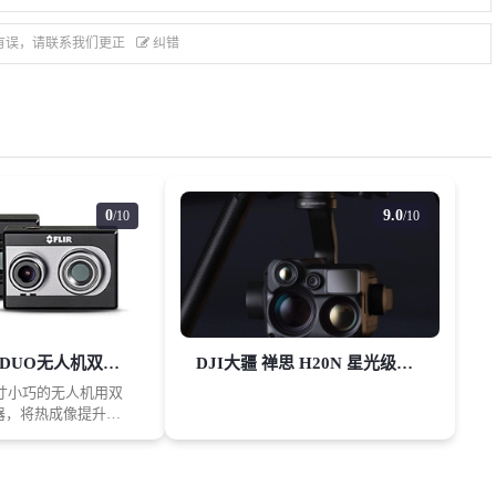
有误，请联系我们更正
纠错
0
9.0
/10
/10
FLIR菲力尔 DUO无人机双光热成像相机
DJI大疆 禅思 H20N 星光级混合传感器
是尺寸小巧的无人机用双
器，将热成像提升到
寸小巧、重量轻盈的
传感器热像仪和可见
IR Duo的尺寸和外形