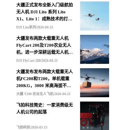
大疆正式发布全新入门级航拍
无人机 DJI Lito 系列 Lito
X1、Lito 1：成熟技术的打包
重组，更低价格的选择
DJI Lito系列/2026-04-23
大疆发布两款大载重无人机
FlyCart 200及T200农业无人
机，进一步深耕运载无人机市
场
DJI FlyCart 200/2026-04-21
大疆发布发布两款大载重无人
机FC200和T200，单机载重
200KG，3000 米高海拔不减
载，支持四机联吊最多600KG
大疆 T200 农业无人飞机/2026-04-21
飞拍科技简史：一家消费级无
人机公司的起落
飞拍科技/2026-03-15