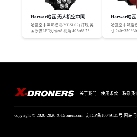
Harwar哈瓦 无人机空中照明模块(YT-SL02)探照灯
哈瓦空中照明模块(YT-SL02) 灯珠 美
哈瓦空中喊话模块
国原装LED灯珠x8 视角 40°×68.7°
寸 240*350*
亮度 6500流明 射程 640米 电池参数
50W 喇叭电压 
11.1V 5200mAh 工作时间 3小时 温
围 600米 无线
宽范围 -20°C ~ +85°C 可调节光源 低
制端 手持喊话器
光 / 高光 /爆闪 总重量 1803g
～60゜C 可
±90゜ 通讯接口
1500g
关于我们
使用条款
联系我
copyright © 2020-2026 X-Droners.com
苏ICP备18049135号
网站问