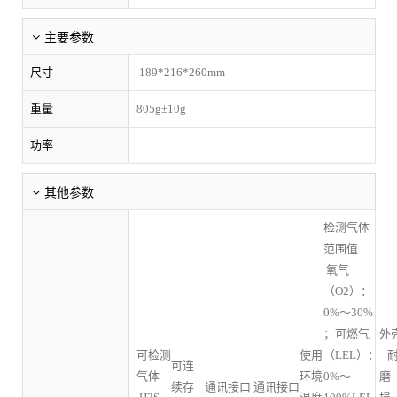
主要参数
尺寸
189*216*260mm
重量
805g±10g
功率
其他参数
检测气体
范围值
氧气
（O2）：
0%～30%
；可燃气
外
可检测
使用
（LEL）：
可连
气体
环境
0%～
磨
续存
通讯接口
通讯接口