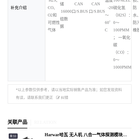
H2S、
温度
100%LEL
损
储
CAN
CAN
补充介绍
CO、
-20
硫化氢
防
16000
口/S.BUS
口/S.BUS
O2和
～
（H2S）：
水
组数
可燃性
60゜
0～
防
据
气体
C
100PMM
橡
； 一氧化
碳
（CO）：
0～
1000PMM
*以上参数仅供参考，请以当地实际销售产品为准；如您发现资料
有误，请联系我们更正
纠错
关联产品
RELATION
Harwar哈瓦 无人机 八合一气体探测模块
0
/10