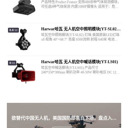
（YT-GDSII）
产品特性/Product Feature 支持480余种气体探测模块，
可任选8种气体探测 内置1080P摄像头 适用于：危爆
险情探测、气体泄漏探测、环保监测
Harwar哈瓦 无人机空中照明模块(YT-SL02)
8.0
/10
探照灯
哈瓦空中照明模块(YT-SL02) 灯珠 美国原装LED灯珠
x8 视角 40°×68.7° 亮度 6500流明 射程 640米 电池参
数 11.1V 5200mAh 工作时间 3小时 温宽范围 -20°C ~
+85°C 可调节光源 低光 / 高光 /爆闪 总重量 1803g
Harwar哈瓦 无人机空中喊话模块(YT-LS01)
0
/10
哈瓦空中喊话模块(YT-LS01) 产品尺寸
240*350*300mm 喇叭功率 40-50W 喇叭电压 DC 12V
声音传播范围 600米 无线收发射距离 2-3km 控制端 手
持喊话器 使用环境温度 -20～60゜C 可控转动范围 俯
仰方向±90゜ 通讯接口 串口/S.BUS 总重量 1500g
欲替代中国无人机，美国国防部亲自下场，盘点入围
美军SRR项目的五款无人机