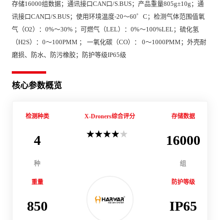
存储16000组数据；通讯接口CAN口/S.BUS；产品重量805g±10g；通
讯接口CAN口/S.BUS；使用环境温度-20～60゜C；检测气体范围值氧
气（O2）：0%～30% ；可燃气（LEL）：0%～100%LEL；硫化氢
（H2S）：0～100PMM ； 一氧化碳（CO）： 0～1000PMM；外壳耐
磨损、防水、防污橡胶；防护等级IP65级
核心参数概览
检测种类
X-Droners综合评分
存储数据
4
16000
种
组
重量
防护等级
850
IP65