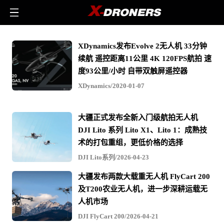
XDynamics
XDynamics发布Evolve 2无人机 33分钟
-
续航 遥控距离11公里 4K 120FPS航拍 速
相
度93公里/小时 自带双触屏遥控器
关
XDynamics/2020-01-07
无
人
大疆正式发布全新入门级航拍无人机
机
DJI Lito 系列 Lito X1、Lito 1：成熟技
文
术的打包重组，更低价格的选择
章
DJI Lito系列/2026-04-23
与
大疆发布两款大载重无人机 FlyCart 200
视
及T200农业无人机，进一步深耕运载无
频
人机市场
DJI FlyCart 200/2026-04-21