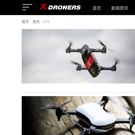
首页
新闻资讯
首页
›
资讯
›
FPV
FPV
-
相
关
无
人
机
文
章
与
视
频