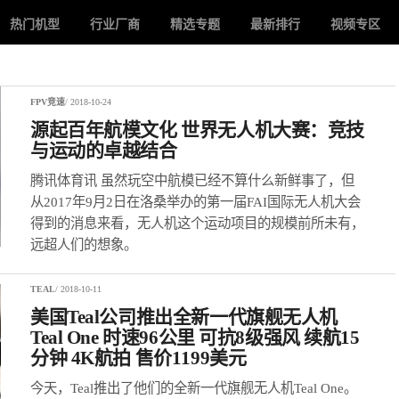
热门机型
行业厂商
精选专题
最新排行
视频专区
FPV竞速
/ 2018-10-24
源起百年航模文化 世界无人机大赛：竞技
与运动的卓越结合
腾讯体育讯 虽然玩空中航模已经不算什么新鲜事了，但
从2017年9月2日在洛桑举办的第一届FAI国际无人机大会
得到的消息来看，无人机这个运动项目的规模前所未有，
远超人们的想象。
TEAL
/ 2018-10-11
美国Teal公司推出全新一代旗舰无人机
Teal One 时速96公里 可抗8级强风 续航15
分钟 4K航拍 售价1199美元
​今天，Teal推出了他们的全新一代旗舰无人机Teal One。