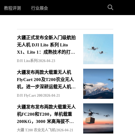
教程评测
行业展会
大疆正式发布全新入门级航拍
无人机 DJI Lito 系列 Lito
X1、Lito 1：成熟技术的打包
重组，更低价格的选择
DJI Lito系列/2026-04-23
大疆发布两款大载重无人机
FlyCart 200及T200农业无人
机，进一步深耕运载无人机市
场
DJI FlyCart 200/2026-04-21
大疆发布发布两款大载重无人
机FC200和T200，单机载重
200KG，3000 米高海拔不减
载，支持四机联吊最多600KG
大疆 T200 农业无人飞机/2026-04-21