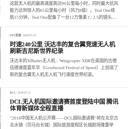
这款无人机的最高速度高达96公里每小时，同时最大抗风
能力达到惊人的65公里每小时（风力8级）。Teal One续
航15分钟，Teal One配备了一台12万像素 f / 2.5的镜头，
可拍摄4K 30fps或2.5K 30fps的视频。
FPV竞速
/ 2018-07-23
时速240公里 沃达丰的复合翼竞速无人机
刷新吉尼斯世界纪录
沃达丰的XBlades无人机 - 'Wingcopter XBR在英国的古德
伍德速度嘉年华（Goodwood Festival of Speed）上创造了
新的复合翼无人机无人机飞行速度世界纪录。
DCL
/ 2018-07-21
DCL无人机国际邀请赛首度登陆中国 腾讯
体育新媒体全程直播
“2018中国无人机公开赛——DCL国际邀请赛”将在北京古
北水镇（司马台长城）国际旅游度假区长城剧场隆重举