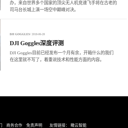
办，来自世界多个国家的顶尖无人机竞速飞手将在古老的
司马台长城上演一场空中巅峰对决。
DJI GOGGLES
/ 2018-06-28
DJI Goggles深度评测
DJI Goggles目前已经发布一个月有余，开箱什么的我们
在这里就不写了，着重说技术和性能方面的内容。
们
商务合作
免责声明
友情链接：
瞰云智能