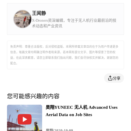
2015 Intel英特尔 投资YUNEEC昊翔
飞行平台支持YUNEEC旗下的多款X系列云台
王闻静
（E90x/E30Zx/ETx/E10Tx/E10Tvx等）， 使得H520E和
X-Droners资深编辑，专注于无人机行业最前沿的技
术动态和产业资讯
H520E-RTK成为多功能多用途飞行平台，大幅拓展无人机
的应用领域。
免责声明：尊重合法版权，反对侵权盗版，本网所转载文章目的在于为用户传递更多
信息，每篇文章均明确注明作者和来源，若本网有部分文字、图片等侵害了您的权
益，在此深表歉意，请您立即联系我们指出问题，我们会尽快核实并解决，谢谢您的
安全飞行、超远控距
配合。
特有的五桨飞行模式，只为更安全更稳定的飞行品质，在
分享
飞行过程中有一轴出现故障，剩余五桨也可安全飞行。采
用全新的图传技术，提供更远的控制距离。
您可能感兴趣的内容
昊翔YUNEEC 无人机 Advanced Uses
Aerial Data on Job Sites
自动巡检
昊翔/2020-10-09
专为巡检与测绘等行业需求开发的DataPilot App支持在地图