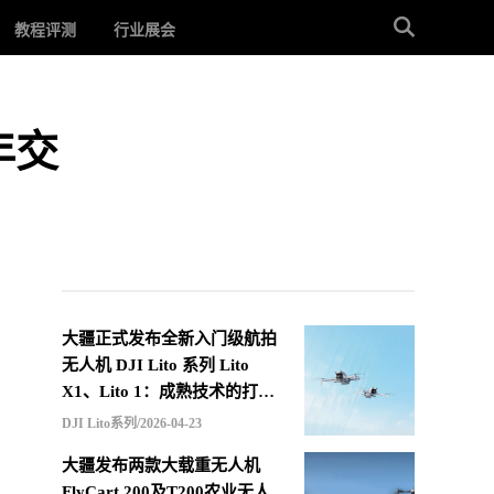
教程评测
行业展会
年交
大疆正式发布全新入门级航拍
无人机 DJI Lito 系列 Lito
X1、Lito 1：成熟技术的打包
重组，更低价格的选择
DJI Lito系列/2026-04-23
大疆发布两款大载重无人机
FlyCart 200及T200农业无人