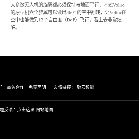
大多数无人机的旋翼都必须保持与地面平行，不过Voliro
的原型机六个旋翼可以做出360° 的空中翻转，让Voliro在
空中也能做到12个自由度（DoF）飞行，看上去非常炫
酷。
们
商务合作
免责声明
友情链接：
瞰云智能
题反馈？点击这里
网站地图