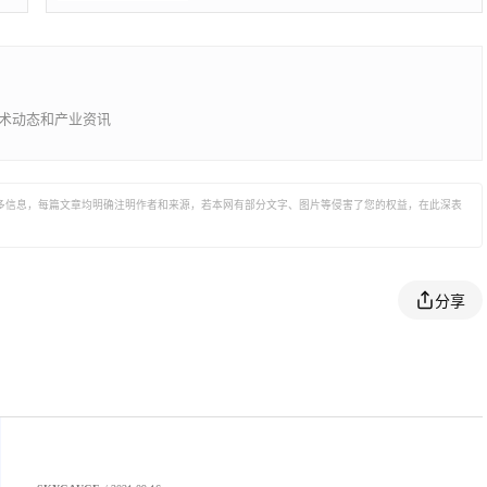
测无人机，这是一款造型独特的可倾转旋翼
无人机。
的技术动态和产业资讯
多信息，每篇文章均明确注明作者和来源，若本网有部分文字、图片等侵害了您的权益，在此深表
分享