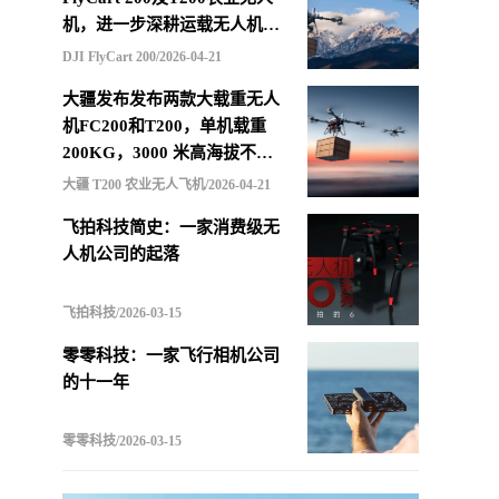
机，进一步深耕运载无人机市
场
DJI FlyCart 200/2026-04-21
大疆发布发布两款大载重无人
机FC200和T200，单机载重
200KG，3000 米高海拔不减
载，支持四机联吊最多600KG
大疆 T200 农业无人飞机/2026-04-21
飞拍科技简史：一家消费级无
人机公司的起落
飞拍科技/2026-03-15
零零科技：一家飞行相机公司
的十一年
零零科技/2026-03-15