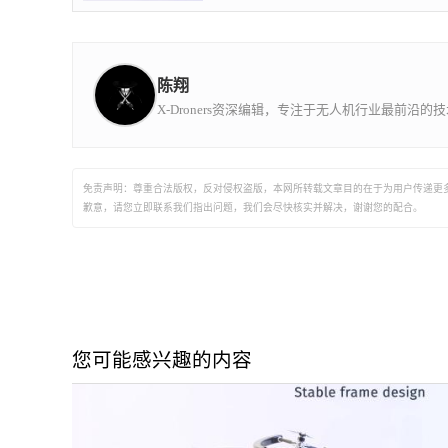
个新型的臂装式传感器，控制飞机使传感器
探头与管道，存储容器等表面接触来检测裂
缝， 目前此类检查人工比较昂贵，危险且
耗时。 其官方称:“其目标是使人们脱离危险
陈翔
的环境，而由于COVID-19，对此的需求更
的加强烈，这项技术将主要用于炼油厂，海
X-Droners资深编辑，专注于无人机行业最前沿
上平台，船舶，风力涡轮机和桥梁。 随着
技术的成熟，将会使其扩展到其他形式的体
力劳动。 在接下来的一到三年，该公司将
计划发布一些附件，比如：喷漆以及用于清
免责声明：尊重合法版权，反对侵权盗版，本网所转载文章目的在于为用户传递更
洁表面的钢丝刷等，以扩展其应用范围”
歉意，请您立即联系我们指出问题，我们会尽快核实并解决，谢谢您的配合。
您可能感兴趣的内容