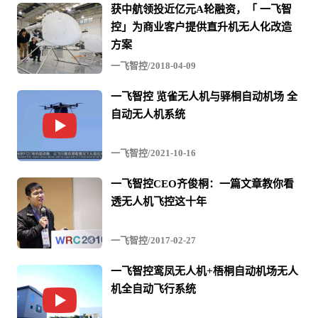
查，规划并保存航线。作业时，可以对无人机实现远程实
获中航领投近亿元A轮融资，「 一飞智
控」为商业客户提供直升机无人化改造
时监控，接入民航局的系统后，民航局可以实现对无人机
方案
的实时监管。百思智云无人机云平台控制中心，在完成高
一飞智控/2018-04-09
效作业的同时可以对无人机实施有效监管。
一飞智控 览雀无人机与驿桐自动机场 全
在峰会上，一飞智控副总陈东华也带来了行业发展的新动
自动无人机系统
向，即空中无人化系统解决方案，这套方案包括无人直升
一飞智控/2021-10-16
机飞行平台MQ-300 A型、适用于长航时大载荷无人机的飞
控Finix3000 和无人机云平台“百思智云”三个部分。
一飞智控CEO齐俊桐：一篇文章教你看
透无人机飞控这十年
一飞智控/2017-02-27
一飞智控鸾凤无人机+梧桐自动机场无人
机全自动飞行系统