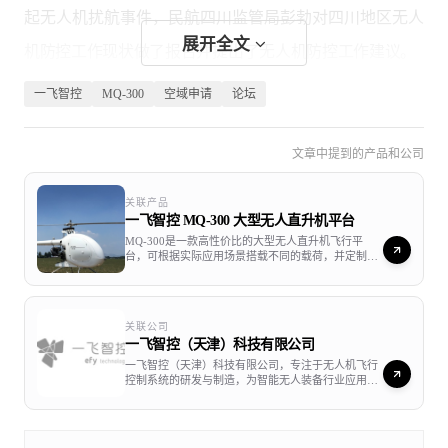
起无人机扰航事件，民航四川监管局彭勃对四川地区无人
展开全文
机防控工作现状做了报告并提出了无人机防控工作建议。
一飞智控
MQ-300
空域申请
论坛
文章中提到的产品和公司
关联产品
一飞智控 MQ-300 大型无人直升机平台
MQ-300是一款高性价比的大型无人直升机飞行平
台，可根据实际应用场景搭载不同的载荷，并定制开
发环境感知和交互的软硬件。其机体为经过了充分验
证的有人直升机XE285，经过机电改造后，核心控制
部分采用了Finix3000全双冗余工业级无人机飞行控制
系统。与小型无人机相比，具有载重量大，航程长，
关联公司
滞空时间长，飞行高度高的特点。可作为大型无人直
一飞智控（天津）科技有限公司
升机平台搭载各种类型的大型载荷设备，广泛应用于
电力巡检、深林防火、防灾减灾等要求较高的行业应
一飞智控（天津）科技有限公司，专注于无人机飞行
用场景。
控制系统的研发与制造，为智能无人装备行业应用提
供完整的控制系统解决方案。团队自2004年起开始核
心技术的积累，率先提出为无人机造“大脑”的概念。
在成就了多个国内商用无人机应用的“第一次”之后，
无人机应用发展论坛现场
于2015年正式成立一飞智控（天津）科技有限公司。