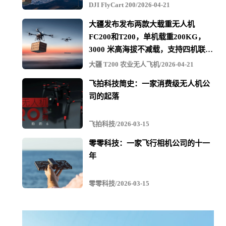
定义的故障处理方式，拥有丰富的接口资源，支持百思智
DJI FlyCart 200/2026-04-21
云，自适应控制算法快速适配不同机型。
大疆发布发布两款大载重无人机
FC200和T200，单机载重200KG，
一飞内部形象地给这套飞控起了个代号叫“哪吒”，哪吒有
3000 米高海拔不减载，支持四机联吊
三头六臂，而Finix3000采用三冗余实时在线表决方式，实
最多600KG
大疆 T200 农业无人飞机/2026-04-21
现控制计算机三冗余，导航计算机三冗余，飞控被称为无
飞拍科技简史：一家消费级无人机公
人机的大脑，Finix3000相当于有了三个大脑。当一个“大
司的起落
脑”出现故障时，可以启用备份的“大脑”，极大提高了飞控
飞拍科技/2026-03-15
的安全性和可靠性。
零零科技：一家飞行相机公司的十一
MQ-300A大型无人直升机平台，是一飞智控研发团队在有
年
人直升机XE285基础上经过机械改造、电器改造和控制系
零零科技/2026-03-15
统改造形成的一款大型无人直升机产品。MQ-300A的核心
控制部分使用了Finix3000系列工业级无人机飞行控制系
统。与小型无人机相比，具有载重大、航程长、滞空时间