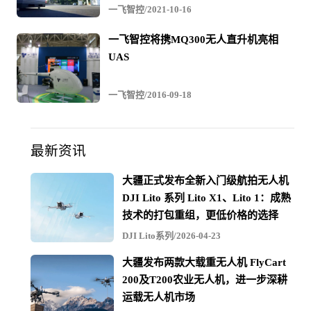
一飞智控/2021-10-16
一飞智控将携MQ300无人直升机亮相
UAS
一飞智控/2016-09-18
一飞智控副总陈东华在论坛发言
最新资讯
一飞智控是一家以飞控技术为核心的无人机企业，不过其
大疆正式发布全新入门级航拍无人机
Finix系列飞控不再是单一的硬件，而是一套完整的解决方
DJI Lito 系列 Lito X1、Lito 1：成熟
案，包括硬件的部分，也包含百思智云这个平台。
技术的打包重组，更低价格的选择
DJI Lito系列/2026-04-23
Finix3000适用于起飞重量超过150kg的大型无人直升机，主
大疆发布两款大载重无人机 FlyCart
打高可靠性，采用航空级别的硬件设计和高度冗余备份设
200及T200农业无人机，进一步深耕
计，拥有丰富的故障监控手段和预警功能，拥有多种可预
运载无人机市场