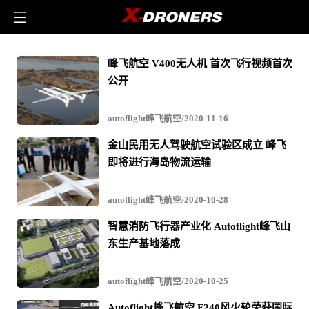
autoflight
峰飞航空 V400无人机 首次飞行视频首次
峰
公开
飞
航
autoflight峰飞航空/2020-11-16
空
金山民用无人驾驶航空试验区成立 峰飞
-
即将进行海岛物流运输
相
关
autoflight峰飞航空/2020-10-28
无
智慧消防飞行器产业化 Autoflight峰飞山
人
东生产基地落成
机
文
autoflight峰飞航空/2020-10-25
章
Autoflight峰飞航空 F240风火轮荣获国际