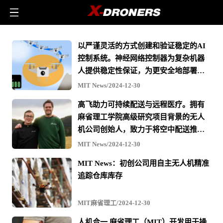
MIT
以严谨灵活的方式创建和验证稳定的AI
麻
控制系统。神经网络控制器为复杂机器
省
人提供稳定性保证，为更安全地部署自
理
动驾驶车辆和工业机器铺平道路。
MIT News/2024-12-30
工
高飞助力可持续配送与远程医疗。拥有
-
麻省理工学院高级研究项目背景的无人
相
机公司创始人，致力于将空中配送推向
关
主流。
MIT News/2024-12-30
无
MIT News：初创公司用自主无人机精准
人
追踪仓库库存
机
文
MIT麻省理工/2024-12-30
章
人机合一 麻省理工（MIT）开发用于操