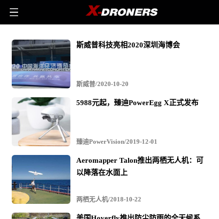
防
斯威普科技亮相2020深圳海博会
水
-
相
斯威普/2020-10-20
关
5988元起，臻迪PowerEgg X正式发布
无
人
机
臻迪PowerVision/2019-12-01
文
Aeromapper Talon推出两栖无人机：可
章
以降落在水面上
与
视
两栖无人机/2018-10-22
频
美国Hoverfly推出防尘防雨的全天候系