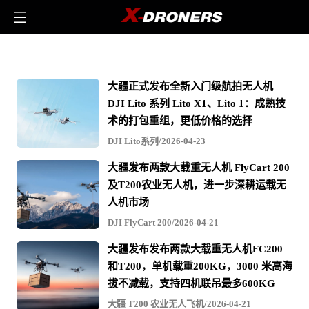
航
测
大疆正式发布全新入门级航拍无人机
数
DJI Lito 系列 Lito X1、Lito 1：成熟技
据
术的打包重组，更低价格的选择
处
DJI Lito系列/2026-04-23
理
大疆发布两款大载重无人机 FlyCart 200
-
及T200农业无人机，进一步深耕运载无
相
人机市场
关
DJI FlyCart 200/2026-04-21
无
大疆发布发布两款大载重无人机FC200
人
和T200，单机载重200KG，3000 米高海
机
拔不减载，支持四机联吊最多600KG
文
大疆 T200 农业无人飞机/2026-04-21