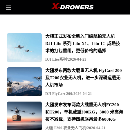
自
动
大疆正式发布全新入门级航拍无人机
避
DJI Lito 系列 Lito X1、Lito 1：成熟技
障
术的打包重组，更低价格的选择
-
DJI Lito系列/2026-04-23
相
大疆发布两款大载重无人机 FlyCart 200
关
及T200农业无人机，进一步深耕运载无
无
人机市场
人
DJI FlyCart 200/2026-04-21
机
大疆发布发布两款大载重无人机FC200
文
和T200，单机载重200KG，3000 米高海
章
拔不减载，支持四机联吊最多600KG
与
大疆 T200 农业无人飞机/2026-04-21