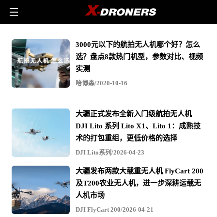
美
3000元以下的航拍无人机哪个好？怎么
嘉
选？盘点8款热门机型，参数对比、视频
欣
实测
B20
哈博森/2020-10-16
无
人
大疆正式发布全新入门级航拍无人机
机
DJI Lito 系列 Lito X1、Lito 1：成熟技
-
术的打包重组，更低价格的选择
相
DJI Lito系列/2026-04-23
关
大疆发布两款大载重无人机 FlyCart 200
无
及T200农业无人机，进一步深耕运载无
人
人机市场
机
DJI FlyCart 200/2026-04-21