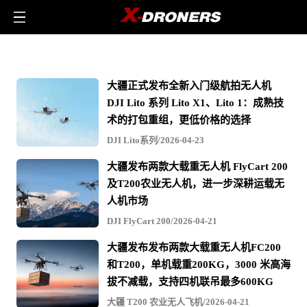
林
业
大疆正式发布全新入门级航拍无人机
-
DJI Lito 系列 Lito X1、Lito 1：成熟技
相
术的打包重组，更低价格的选择
关
DJI Lito系列/2026-04-23
无
大疆发布两款大载重无人机 FlyCart 200
人
及T200农业无人机，进一步深耕运载无
机
人机市场
文
DJI FlyCart 200/2026-04-21
章
大疆发布发布两款大载重无人机FC200
与
和T200，单机载重200KG，3000 米高海
视
拔不减载，支持四机联吊最多600KG
频
大疆 T200 农业无人飞机/2026-04-21