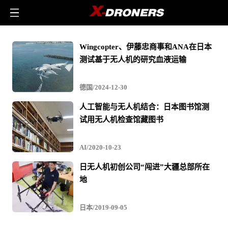
日
Wingcopter、伊藤忠商事和ANA在日本
本
测试基于无人机的研究血液运输
-
相
德国/2024-12-30
关
人工智能与无人机结合：日本图书馆测
无
试用无人机检查馆藏图书
人
机
AI/2020-10-23
文
日无人机初创公司“闯进”大疆总部所在
章
地
与
视
日本/2019-09-05
频