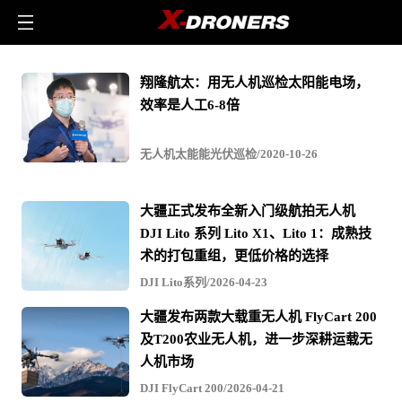
无
翔隆航太：用无人机巡检太阳能电场，
人
效率是人工6-8倍
机
太
无人机太能能光伏巡检/2020-10-26
能
能
大疆正式发布全新入门级航拍无人机
DJI Lito 系列 Lito X1、Lito 1：成熟技
光
术的打包重组，更低价格的选择
伏
DJI Lito系列/2026-04-23
巡
检
大疆发布两款大载重无人机 FlyCart 200
-
及T200农业无人机，进一步深耕运载无
人机市场
相
DJI FlyCart 200/2026-04-21
关