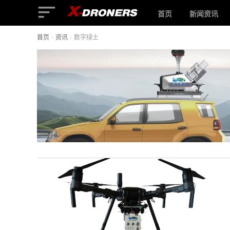
首页
新闻资讯
首页
›
资讯
›
数字绿土
数
字
绿
土
-
相
关
无
人
机
文
章