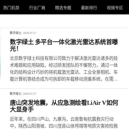
热门机型
行业厂商
精选专题
最新排行
视频专区
数字绿土
/ 2020-07-17
数字绿土 多平台一体化激光雷达系统首曝
光！
北京数字绿土科技有限公司致力于解决激光雷达诸多的技
术难题和应用缺陷，经过研发团队的不懈努力，通过一体
化的结构设计巧妙的将机载激光雷达、工业全景相机、车
载计算机等结合成为可拆卸的车载移动测量系统，在需要
机载作业时，可单独使用机载雷达作业；在需要车载作业
时，可结合多平台套件实现完整的移动测量数据采集。
数字绿土
/ 2020-07-17
唐山突发地震，从应急测绘看LiAir V如何
大显身手
近年来，在四川芦山、九寨沟，云南鲁甸抗震救灾行动
中，陕西山阳滑坡、四川茂县山体垮塌等地质灾害抢险救