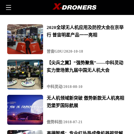
展
2020全球无人机应用及防控大会在京举
会
行 普宙明星产品一一亮相
-
相
普宙GDU/2020-10-18
关
【尖兵之翼】“强势聚焦”——中科灵动
无
实力登场第九届中国无人机大会
人
机
中科灵动/2018-08-10
文
无人机领域新突破 傲势新款无人机亮相
章
范堡罗国际航展
与
视
傲势科技/2018-07-21
频
高德智感：专业红外热成像机器视觉解