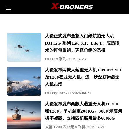
大
疆
大疆正式发布全新入门级航拍无人机
行
DJI Lito 系列 Lito X1、Lito 1：成熟技
业
术的打包重组，更低价格的选择
应
DJI Lito系列/2026-04-23
用
大疆发布两款大载重无人机 FlyCart 200
第
及T200农业无人机，进一步深耕运载无
三
人机市场
方
DJI FlyCart 200/2026-04-21
负
大疆发布发布两款大载重无人机FC200
载
和T200，单机载重200KG，3000 米高海
-
拔不减载，支持四机联吊最多600KG
相
大疆 T200 农业无人飞机/2026-04-21