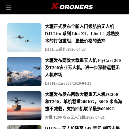
大
大疆正式发布全新入门级航拍无人机
疆
DJI Lito 系列 Lito X1、Lito 1：成熟技
-
术的打包重组，更低价格的选择
相
DJI Lito系列/2026-04-23
关
大疆发布两款大载重无人机 FlyCart 200
无
及T200农业无人机，进一步深耕运载无
人
人机市场
机
DJI FlyCart 200/2026-04-21
文
大疆发布发布两款大载重无人机FC200
章
和T200，单机载重200KG，3000 米高海
与
拔不减载，支持四机联吊最多600KG
视
大疆 T200 农业无人飞机/2026-04-21
频
DJI Neo 无人机降至 149 美元 创历史最