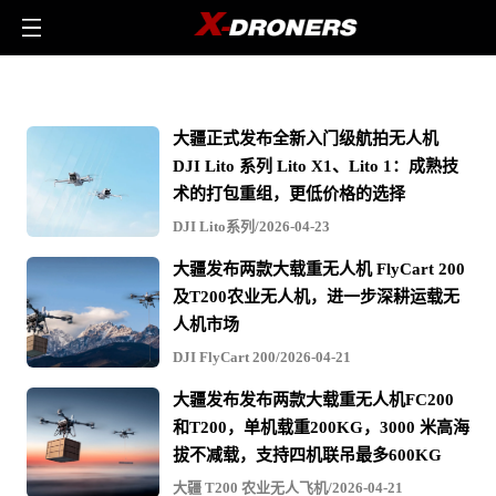
可
变
大疆正式发布全新入门级航拍无人机
形
DJI Lito 系列 Lito X1、Lito 1：成熟技
无
术的打包重组，更低价格的选择
人
DJI Lito系列/2026-04-23
机
大疆发布两款大载重无人机 FlyCart 200
-
及T200农业无人机，进一步深耕运载无
相
人机市场
关
DJI FlyCart 200/2026-04-21
无
大疆发布发布两款大载重无人机FC200
人
和T200，单机载重200KG，3000 米高海
机
拔不减载，支持四机联吊最多600KG
文
大疆 T200 农业无人飞机/2026-04-21