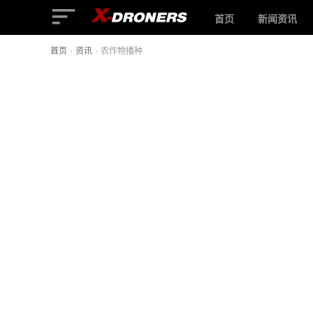
首页
新闻资讯
首页
›
资讯
›
农作物播种
农
作
物
播
种
-
相
关
无
人
机
文