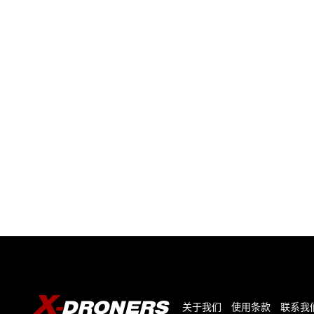
章
与
视
频
关于我们
使用条款
联系我