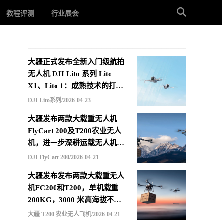
教程评测
行业展会
大疆正式发布全新入门级航拍
无人机 DJI Lito 系列 Lito
X1、Lito 1：成熟技术的打包
重组，更低价格的选择
DJI Lito系列/2026-04-23
大疆发布两款大载重无人机
FlyCart 200及T200农业无人
机，进一步深耕运载无人机市
场
DJI FlyCart 200/2026-04-21
大疆发布发布两款大载重无人
机FC200和T200，单机载重
200KG，3000 米高海拔不减
载，支持四机联吊最多600KG
大疆 T200 农业无人飞机/2026-04-21