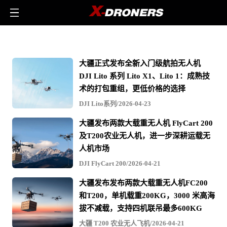
光
电
大疆正式发布全新入门级航拍无人机
吊
DJI Lito 系列 Lito X1、Lito 1：成熟技
舱
术的打包重组，更低价格的选择
-
DJI Lito系列/2026-04-23
相
大疆发布两款大载重无人机 FlyCart 200
关
及T200农业无人机，进一步深耕运载无
无
人机市场
人
DJI FlyCart 200/2026-04-21
机
大疆发布发布两款大载重无人机FC200
文
和T200，单机载重200KG，3000 米高海
章
拔不减载，支持四机联吊最多600KG
与
大疆 T200 农业无人飞机/2026-04-21